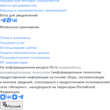
Карьера для молодых специалистов
pr@nsk.hh.ru
Школа программистов
Карьера в некоммерческих организациях
Минск
Боты для уведомлений
пр-т Дзержинского, д. 57,
10 этаж, помещение 45-1
Мобильное приложение
+375 (17)
336-03-02
Этика и комплаенс
pr@rabota.by
Оказание услуг
Использование сайтов
Алматы
Защита персональных данных
Пользовательское соглашение
пр. Абая, д. 151, БЦ Алатау,
ИТ аккредитация
12 этаж, офис 1209
На информационном ресурсе hh.ru
применяются
+7 727 232-13-13
рекомендательные технологии
(информационные технологии
pr@headhunter.com.kz
предоставления информации на основе сбора, систематизации
и анализа сведений, относящихся к предпочтениям пользователей
сети «Интернет», находящихся на территории Российской
Федерации)
Русский