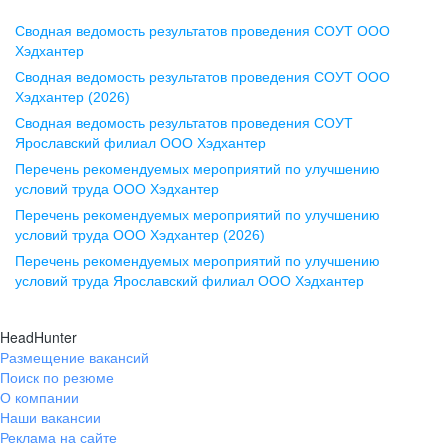
Сводная ведомость результатов проведения СОУТ ООО
Воронеж
Хэдхантер
Сводная ведомость результатов проведения СОУТ ООО
ул. Комиссаржевской, д. 10,
Хэдхантер (2026)
офис 1212
Сводная ведомость результатов проведения СОУТ
+7 473 280-05-05
Ярославский филиал ООО Хэдхантер
pr@vrn.hh.ru
Перечень рекомендуемых мероприятий по улучшению
условий труда ООО Хэдхантер
Казань
Перечень рекомендуемых мероприятий по улучшению
ул. Спартаковская, д. 2А, этаж 3,
условий труда ООО Хэдхантер (2026)
помещение 15
Перечень рекомендуемых мероприятий по улучшению
условий труда Ярославский филиал ООО Хэдхантер
+7 843 212-12-50
pr@kzn.hh.ru
HeadHunter
Размещение вакансий
Екатеринбург
Поиск по резюме
ул. Боевых Дружин, стр. 20,
О компании
5 этаж, офис 505, 521
Наши вакансии
Реклама на сайте
+7 343 226-79-99