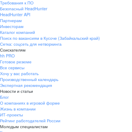
Требования к ПО
pr@ural.hh.ru
Безопасный HeadHunter
HeadHunter API
Краснодар
Партнерам
Инвесторам
ул. Янковского, д. 169, 7 этаж,
Каталог компаний
706 каб.
Поиск по вакансиям в Кусоче (Забайкальский край)
+7 861 205-55-57
Сетка: соцсеть для нетворкинга
pr@krd.hh.ru
Соискателям
hh PRO
Готовое резюме
Владивосток
Все сервисы
пер. Ланинский д. 4, офис 3.4
Хочу у вас работать
Производственный календарь
+7 423 202-33-28
Экспертная рекомендация
pr@dv.hh.ru
Новости и статьи
Блог
Новосибирск
О компаниях в игровой форме
Жизнь в компании
ул. Большевистская, д. 35,
ИТ-проекты
помещение 21
Рейтинг работодателей России
+7 383 207-94-64
Молодым специалистам