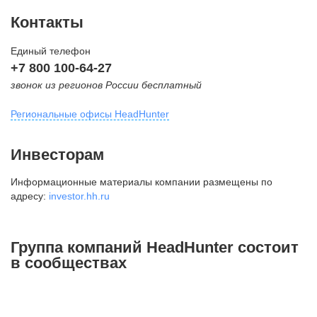
Контакты
Единый телефон
+7 800 100-64-27
звонок из регионов России бесплатный
Региональные офисы HeadHunter
Москва
Инвесторам
внутригородская территория
Информационные материалы компании размещены по
Муниципальный округ Тверской,
адресу:
investor.hh.ru
2-я Брестская ул., д. 48,
помещение 25
+7 495 974-64-27
Группа компаний HeadHunter состоит
+7 495 980-64-27
в сообществах
+7 495 134-92-24
press@hh.ru