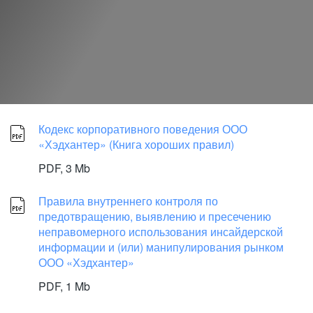
Кодекс корпоративного поведения ООО
«Хэдхантер» (Книга хороших правил)
PDF,
3 Mb
Правила внутреннего контроля по
предотвращению, выявлению и пресечению
неправомерного использования инсайдерской
информации и (или) манипулирования рынком
ООО «Хэдхантер»
PDF,
1 Mb