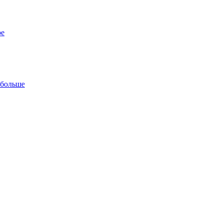
ре
 больше