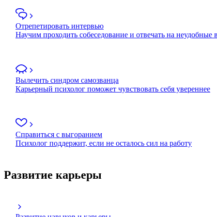
Отрепетировать интервью
Научим проходить собеседование и отвечать на неудобные
Вылечить синдром самозванца
Карьерный психолог поможет чувствовать себя увереннее
Справиться с выгоранием
Психолог поддержит, если не осталось сил на работу
Развитие карьеры
Развитие навыков и карьеры