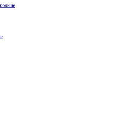
 больше
ре