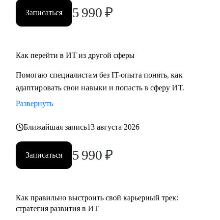
ты новичок и только определяешься с выбором, я проведу
5 990
₽
Записаться
для тебя обзор на самые востребованные профессии в
сфере ИТ, расскажу про лайфхаки и особенности работы.
Как перейти в ИТ из другой сферы
Помогаю специалистам без IT-опыта понять, как
адаптировать свои навыки и попасть в сферу ИТ.
Развернуть
Ближайшая запись
13 августа 2026
5 990
₽
Записаться
Как правильно выстроить свой карьерный трек:
стратегия развития в ИТ