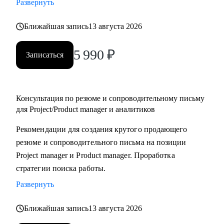
Развернуть
• Решение любых практических задач, с которыми ты
столкнулся на своих рабочих проектах в процессе создания
Ближайшая запись
13 августа 2026
цифровых продуктов.
• Софт-скиллы и навыки управления командой 100+
5 990
₽
Записаться
человек.
Кому могу помочь:
Консультация по резюме и сопроводительному письму
• Начинающим проджект/продакт-менеджерам, которые
для Project/Product manager и аналитиков
только входят в профессию.
• Аналитикам проектных команд.
Рекомендации для создания крутого продающего
• Специалистам с опытом, которые хотят перейти на новый
резюме и сопроводительного письма на позиции
уровень или поменять направление.
Project manager и Product manager. Проработка
• Руководителям проектных офисов, которым нужно
стратегии поиска работы.
структурировать процессы и масштабировать команду.
Развернуть
Мы вместе сможем индивидуально разобрать практически
Ближайшая запись
13 августа 2026
любую проблему, возникающую у тебя на проектах. А если