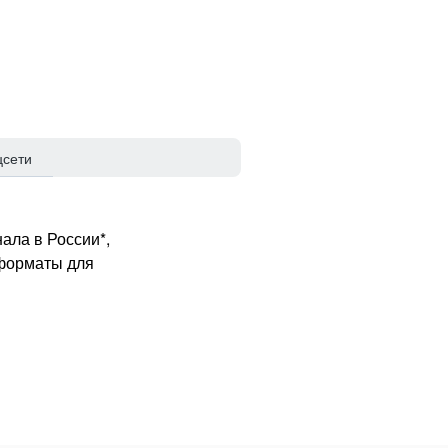
цсети
ала в России*,
 форматы для