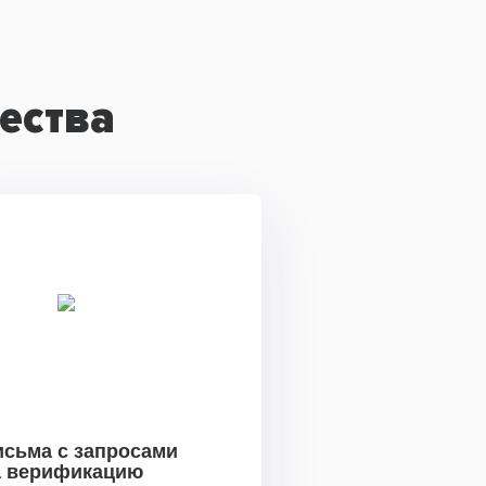
ества
исьма с запросами
а верификацию