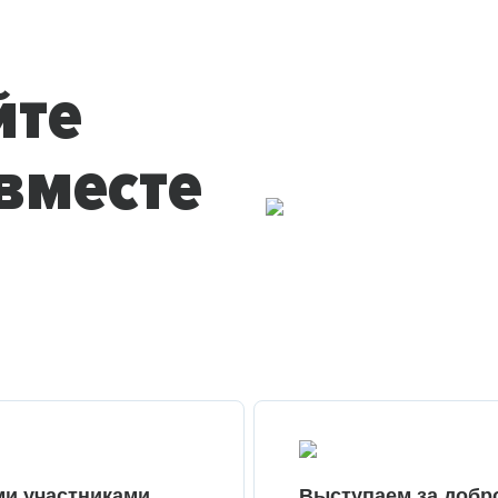
йте
вместе
ми участниками
Выступаем за добр