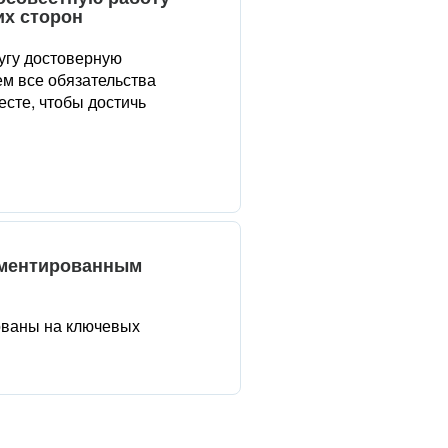
их сторон
угу достоверную
м все обязательства
сте, чтобы достичь
аментированным
ованы на ключевых