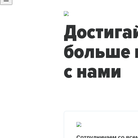
Достига
больше 
с нами
Сотрудничаем со все