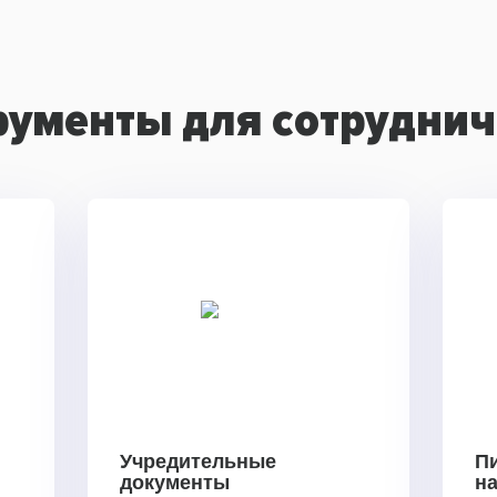
рументы для сотруднич
Учредительные
П
документы
н