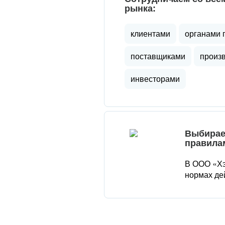
рынка:
клиентами
органами 
поставщиками
произ
инвесторами
Выбирае
правила
В ООО «Хэ
нормах де