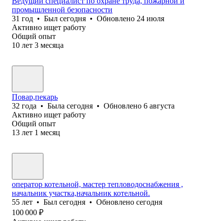
Ведущий специалист по охране труда, пожарной и
промышленной безопасности
31
год
•
Был
сегодня
•
Обновлено
24 июля
Активно ищет работу
Общий опыт
10
лет
3
месяца
Повар,пекарь
32
года
•
Была
сегодня
•
Обновлено
6 августа
Активно ищет работу
Общий опыт
13
лет
1
месяц
оператор котельной, мастер тепловодоснабжения ,
начальник участка,начальник котельной.
55
лет
•
Был
сегодня
•
Обновлено
сегодня
100 000
₽